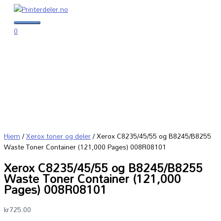
Hopp
Xerox
Hovedmeny
rett
C8235/45/55
til
og
0
innholdet
B8245/B8255
Waste
Toner
Container
(121,000
Pages)
008R08101
antall
Hjem
/
Xerox toner og deler
/ Xerox C8235/45/55 og B8245/B8255
Waste Toner Container (121,000 Pages) 008R08101
Xerox C8235/45/55 og B8245/B8255
Waste Toner Container (121,000
Pages) 008R08101
kr
725.00