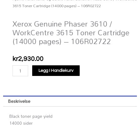
3615 Toner Cartridge (14000 pages) – 106R02722
Xerox Genuine Phaser 3610 /
WorkCentre 3615 Toner Cartridge
(14000 pages) – 106R02722
kr
2,930.00
Xerox
Legg I Handlekurv
Genuine
Phaser
3610
/
Beskrivelse
WorkCentre
3615
Black toner page yield
Toner
14000 sider
Cartridge
(14000
pages)