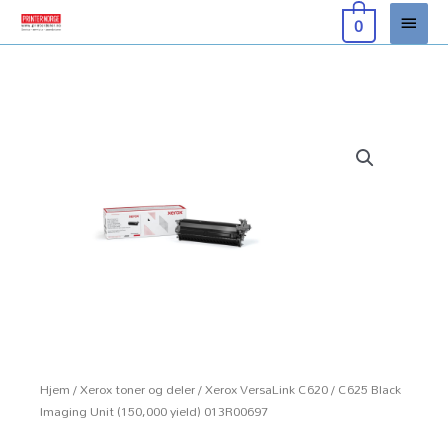
Hopp
Hove
0
rett
til
innholdet
Hjem
/
Xerox toner og deler
/ Xerox VersaLink C620 / C625 Black
Imaging Unit (150,000 yield) 013R00697