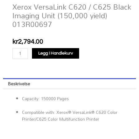
Xerox VersaLink C620 / C625 Black
Imaging Unit (150,000 yield)
013R00697
kr
2,794.00
Xerox
Legg I Handlekurv
VersaLink
C620
/
C625
Beskrivelse
Black
Imaging
Capacity: 150000 Pages
Unit
(150,000
Compatible with: Xerox® VersaLink® C620 Color
yield)
Printer​/​C625 Color Multifunction Printer
013R00697
antall