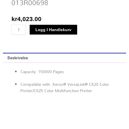
013R00698
kr
4,023.00
Xerox
Legg I Handlekurv
VersaLink
C620
/
C625
Beskrivelse
Colour
Imaging
Capacity: 150000 Pages
Unit
(150,000
Compatible with: Xerox® VersaLink® C620 Color
yield)
Printer​/​C625 Color Multifunction Printer
013R00698
antall