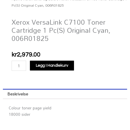
Pc(S) Original Cyan, 006R01825
Xerox VersaLink C7100 Toner
Cartridge 1 Pc(S) Original Cyan,
006R01825
kr
2,979.00
Xerox
Legg I Handlekurv
VersaLink
C7100
Toner
Cartridge
Beskrivelse
1
Pc(S)
Colour toner page yield
Original
18000 sider
Cyan,
006R01825
antall