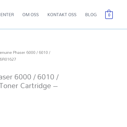
ENTER
OM OSS
KONTAKT OSS
BLOG
0
enuine Phaser 6000 / 6010 /
06R01627
ser 6000 / 6010 /
oner Cartridge –