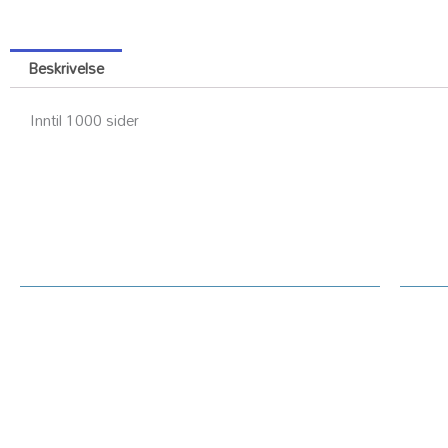
Beskrivelse
Inntil 1000 sider
Kundesenter
Ku
Rekl
Om Printerdeler.no
Prin
Generelt / handelsvilkår text
Tekn
Priser hjemmeside
Oppl
Betaling