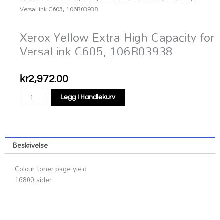
VersaLink C605, 106R03938
Xerox Yellow Extra High Capacity for
VersaLink C605, 106R03938
kr
2,972.00
Xerox
Legg I Handlekurv
Yellow
Extra
High
Capacity
Beskrivelse
for
VersaLink
Colour toner page yield
C605,
16800 sider
106R03938
antall