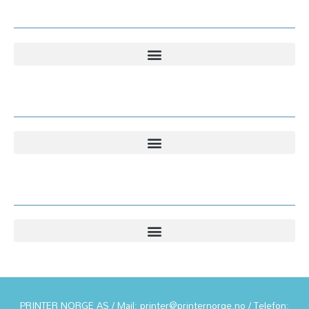
Kundesenter
Kundesenter
Informasjon
PRINTER NORGE AS / Mail: printer@printernorge.no / Telefon: