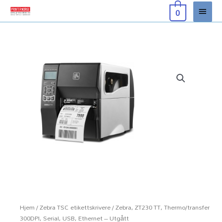
Hopp
Hove
0
rett
til
innholdet
Hjem
/
Zebra TSC etikettskrivere
/ Zebra, ZT230 TT, Thermo/transfer
300DPI, Serial, USB, Ethernet – Utgått