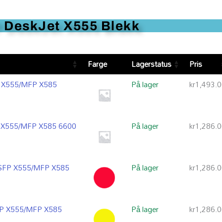
 DeskJet X555 Blekk
Farge
Lagerstatus
Pris
SFP X555/MFP X585
På lager
kr
1,493.
SFP X555/MFP X585 6600
På lager
kr
1,286.
se SFP X555/MFP X585
På lager
kr
1,286.
 SFP X555/MFP X585
På lager
kr
1,286.