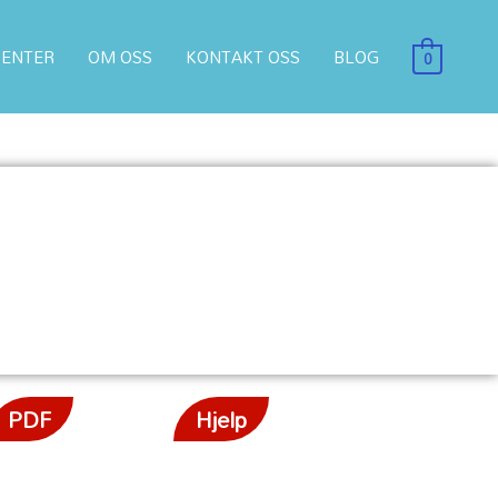
ENTER
OM OSS
KONTAKT OSS
BLOG
0
PDF
Hjelp