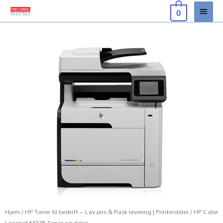
Hopp
Hove
0
rett
til
innholdet
Hjem
/
HP Toner til bedrift – Lav pris & Rask levering | Printerdeler
/ HP Color
Laserjet M375 Toner og deler