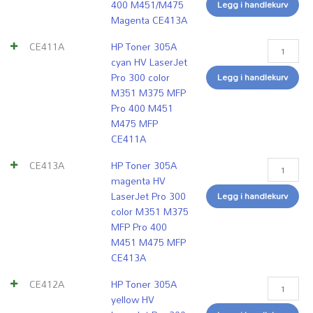
MFP
MFP
MFP
MFP
400 M451/M475
Legg i handlekurv
CE411A
CE413A
CE412A
CE410X
Magenta CE413A
antall
antall
antall
antall
CE411A
HP Toner 305A
cyan HV LaserJet
Pro 300 color
Legg i handlekurv
M351 M375 MFP
Pro 400 M451
M475 MFP
CE411A
CE413A
HP Toner 305A
magenta HV
LaserJet Pro 300
Legg i handlekurv
color M351 M375
MFP Pro 400
M451 M475 MFP
CE413A
CE412A
HP Toner 305A
yellow HV