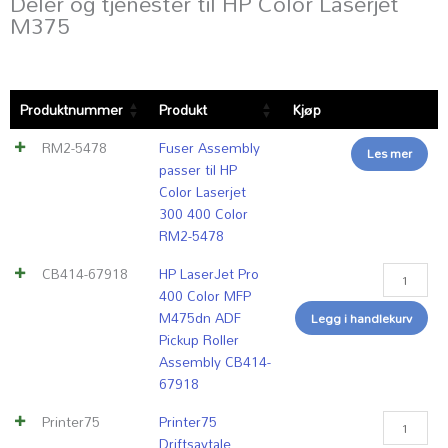
Deler og tjenester til HP Color Laserjet
M375
HP
Printer75
Servicetek
Produktnummer
Produkt
Kjøp
LaserJet
Driftsavta
timepris
Pro
antall
antall
RM2-5478
Fuser Assembly
400
Les mer
passer til HP
Color
Color Laserjet
MFP
300 400 Color
M475dn
RM2-5478
ADF
Pickup
CB414-67918
HP LaserJet Pro
Roller
400 Color MFP
Assembly
M475dn ADF
Legg i handlekurv
CB414-
Pickup Roller
67918
Assembly CB414-
antall
67918
Printer75
Printer75
Driftsavtale