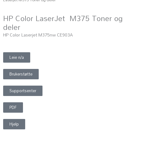
HP Color LaserJet M375 Toner og
deler
HP Color Laserjet M375nw CE903A
Leie n/a
Brukerstøtte
Supportsenter
PDF
Hjelp