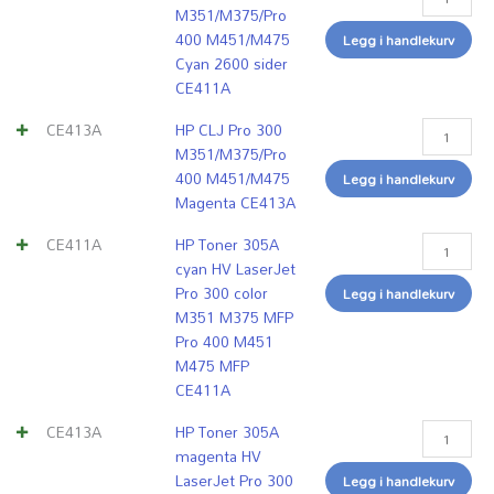
sider
sider
antall
M351
M351
M351
M351
M351/M375/Pro
CE410X
CE411A
M375
M375
M375
M375
400 M451/M475
Legg i handlekurv
antall
antall
MFP
MFP
MFP
MFP
Cyan 2600 sider
Pro
Pro
Pro
Pro
CE411A
400
400
400
400
M451
M451
M451
M451
CE413A
HP CLJ Pro 300
M475
M475
M475
M475
M351/M375/Pro
MFP
MFP
MFP
MFP
400 M451/M475
Legg i handlekurv
CE411A
CE413A
CE412A
CE410X
Magenta CE413A
antall
antall
antall
antall
CE411A
HP Toner 305A
cyan HV LaserJet
Pro 300 color
Legg i handlekurv
M351 M375 MFP
Pro 400 M451
M475 MFP
CE411A
CE413A
HP Toner 305A
magenta HV
LaserJet Pro 300
Legg i handlekurv