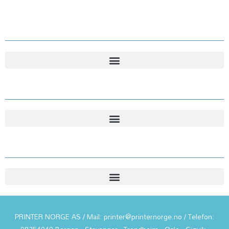
Kundesenter
Kundesenter
Informasjon
PRINTER NORGE AS / Mail: printer@printernorge.no / Telefon: