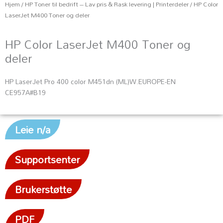
Hjem
/
HP Toner til bedrift – Lav pris & Rask levering | Printerdeler
/ HP Color
LaserJet M400 Toner og deler
HP Color LaserJet M400 Toner og
deler
HP LaserJet Pro 400 color M451dn (ML)W.EUROPE-EN
CE957A#B19
Leie n/a
Supportsenter
Brukerstøtte
PDF