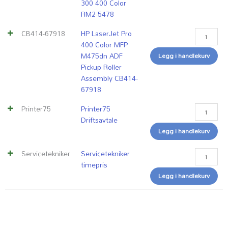
300 400 Color
Assembly
RM2-5478
CB414-
67918
CB414-67918
HP LaserJet Pro
antall
400 Color MFP
M475dn ADF
Legg i handlekurv
Pickup Roller
Assembly CB414-
67918
Printer75
Printer75
Driftsavtale
Legg i handlekurv
Servicetekniker
Servicetekniker
timepris
Legg i handlekurv