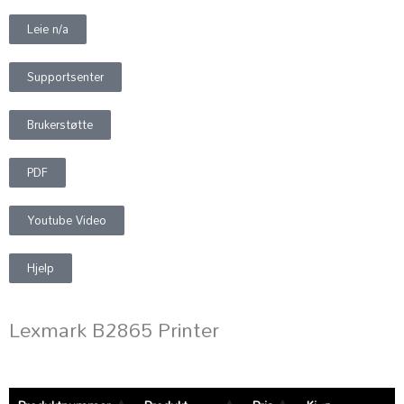
Leie n/a
Supportsenter
Brukerstøtte
PDF
Youtube Video
Hjelp
Lexmark B2865 Printer