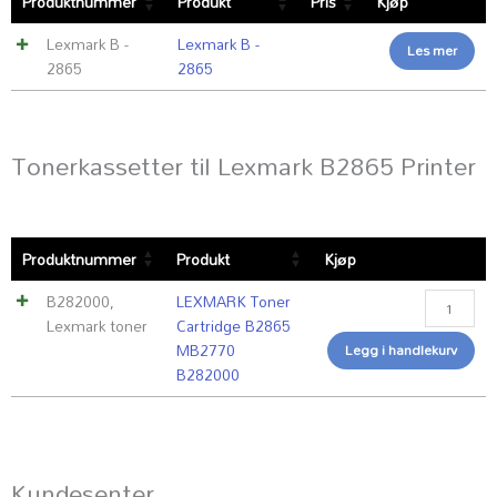
Produktnummer
Produkt
Pris
Kjøp
Lexmark B -
Lexmark B -
Les mer
2865
2865
Tonerkassetter til Lexmark B2865 Printer
LEXMARK
Produktnummer
Produkt
Kjøp
Toner
Cartridge
B282000
,
LEXMARK Toner
B2865
Lexmark toner
Cartridge B2865
MB2770
MB2770
Legg i handlekurv
B282000
B282000
antall
Kundesenter