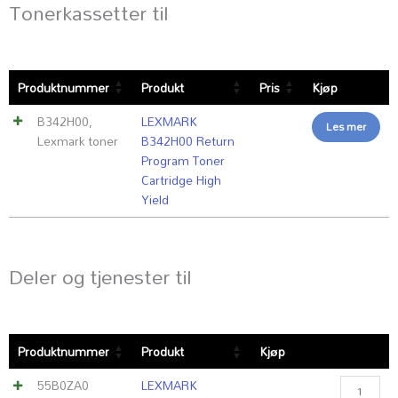
Tonerkassetter til
Produktnummer
Produkt
Pris
Kjøp
B342H00
,
LEXMARK
Les mer
Lexmark toner
B342H00 Return
Program Toner
Cartridge High
Yield
Deler og tjenester til
LEXMARK
Produktnummer
Produkt
Kjøp
55B0ZA0
Photocond
55B0ZA0
LEXMARK
Unit