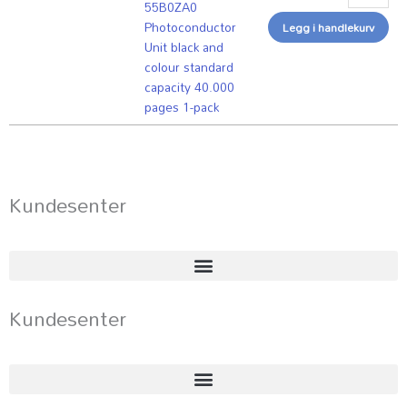
55B0ZA0
black
Photoconductor
Legg i handlekurv
and
Unit black and
colour
colour standard
standard
capacity 40.000
capacity
pages 1-pack
40.000
pages
1-
pack
antall
Kundesenter
Kundesenter