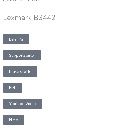
Lexmark B3442
Leie n/a
Supportsenter
Brukerstøtte
PDF
Youtube Video
Hjelp