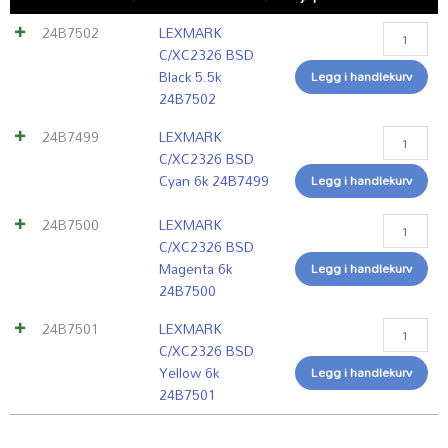
BSD
BSD
BSD
BSD
24B7502
LEXMARK
Black
Cyan
Magenta
Yellow
C/XC2326 BSD
5.5k
6k
6k
6k
Black 5.5k
Legg i handlekurv
24B7502
24B7499
24B7500
24B7501
24B7502
antall
antall
antall
antall
24B7499
LEXMARK
C/XC2326 BSD
Cyan 6k 24B7499
Legg i handlekurv
24B7500
LEXMARK
C/XC2326 BSD
Magenta 6k
Legg i handlekurv
24B7500
24B7501
LEXMARK
C/XC2326 BSD
Yellow 6k
Legg i handlekurv
24B7501