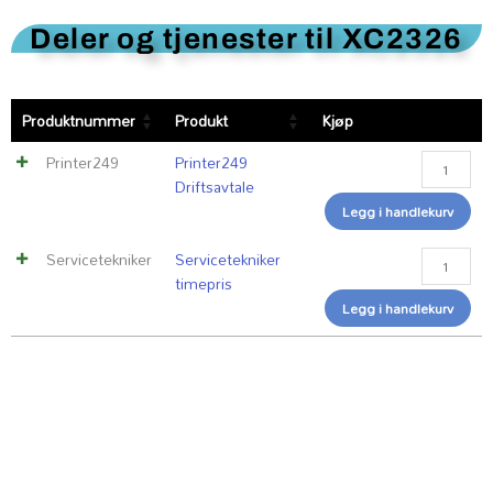
Deler og tjenester til XC2326
Printer24
Servicetek
Produktnummer
Produkt
Kjøp
Driftsavta
timepris
antall
antall
Printer249
Printer249
Driftsavtale
Legg i handlekurv
Servicetekniker
Servicetekniker
timepris
Legg i handlekurv
Kundesenter