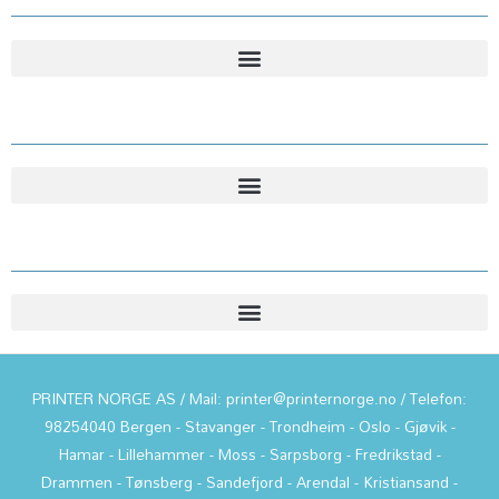
Kundesenter
Informasjon
PRINTER NORGE AS / Mail: printer@printernorge.no / Telefon:
98254040 Bergen - Stavanger - Trondheim - Oslo - Gjøvik -
Hamar - Lillehammer - Moss - Sarpsborg - Fredrikstad -
Drammen - Tønsberg - Sandefjord - Arendal - Kristiansand -