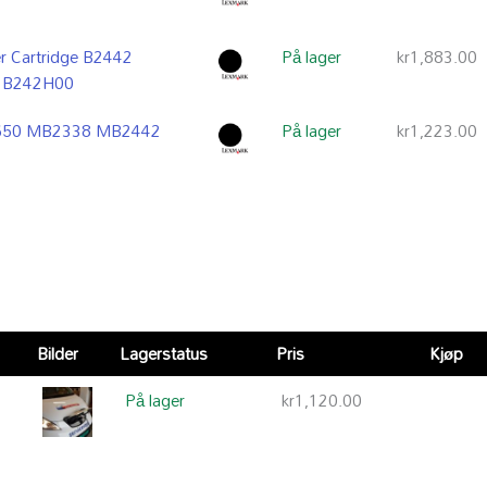
r Cartridge B2442
På lager
kr
1,883.00
 B242H00
2650 MB2338 MB2442
På lager
kr
1,223.00
Bilder
Lagerstatus
Pris
Kjøp
På lager
kr
1,120.00