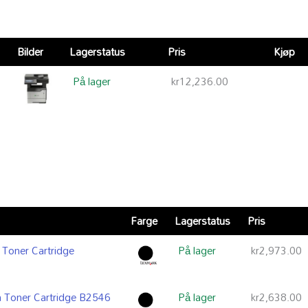
Bilder
Lagerstatus
Pris
Kjøp
På lager
kr
12,236.00
Farge
Lagerstatus
Pris
Toner Cartridge
På lager
kr
2,973.00
 Toner Cartridge B2546
På lager
kr
2,638.00