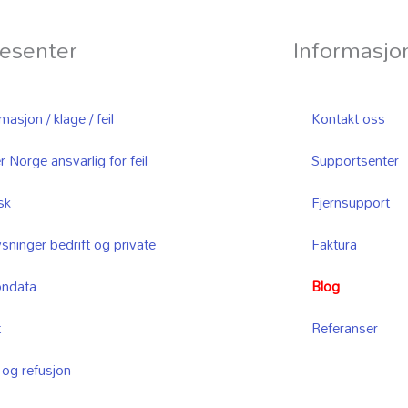
esenter
Informasjo
asjon / klage / feil
Kontakt oss
r Norge ansvarlig for feil
Supportsenter
sk
Fjernsupport
sninger bedrift og private
Faktura
ondata
Blog
t
Referanser
 og refusjon