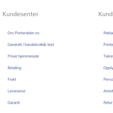
Kundesenter
Kund
Om Printerdeler.no
Reklam
Generelt / handelsvilkår text
Printe
Priser hjemmeside
Tekni
Betaling
Opply
Frakt
Pers
Leveranse
Anne
Garanti
Retur