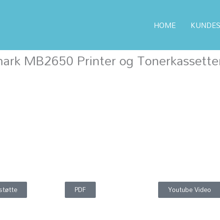
HOME
KUNDES
exmark MB2650 Printer og Tonerkassetter
ark MB2650 Printer og Tonerkassette
støtte
PDF
Youtube Video