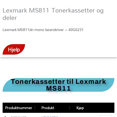
Lexmark MS811 Tonerkassetter og
deler
Lexmark MS811dn mono laserskriver – 40G0231
Hjelp
Tonerkassetter til Lexmark
MS811
LEXMARK
LEXMARK
Produktnummer
Produkt
Kjøp
50D2H0E
PB
high
Toner