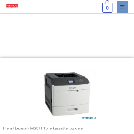
Hopp
Hove
0
rett
til
innholdet
Hjem
/ Lexmark MS811 Tonerkassetter og deler