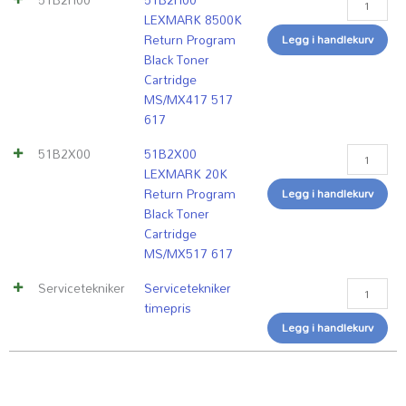
617
617
antall
LEXMARK 8500K
antall
antall
Return Program
Legg i handlekurv
Black Toner
Cartridge
MS/MX417 517
617
51B2X00
51B2X00
LEXMARK 20K
Return Program
Legg i handlekurv
Black Toner
Cartridge
MS/MX517 617
Servicetekniker
Servicetekniker
timepris
Legg i handlekurv