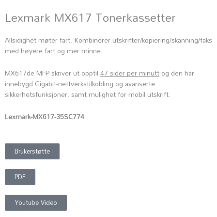
Lexmark MX617 Tonerkassetter
Allsidighet møter fart. Kombinerer utskrifter/kopiering/skanning/faks
med høyere fart og mer minne.
MX617de MFP skriver ut opptil
47 sider per minutt
og den har
innebygd Gigabit-nettverkstilkobling og avanserte
sikkerhetsfunksjoner, samt mulighet for mobil utskrift.
Lexmark-MX617-35SC774
Brukerstøtte
PDF
Youtube Video