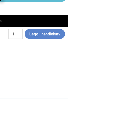
Servicetekniker timepris antall
p
Legg i handlekurv
n