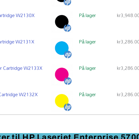
Cartridge W2130X
På lager
kr
3,948.0
Cartridge W2131X
På lager
kr
3,286.0
er Cartridge W2133X
På lager
kr
3,286.0
 Cartridge W2132X
På lager
kr
3,286.0
ter til HP Laserjet Enterprise 570