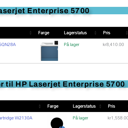
aserjet Enterprise 5700
Farge
Lagerstatus
Pris
n 6QN28A
På lager
kr
8,410.00
 til HP Laserjet Enterprise 5700
Farge
Lagerstatus
Pris
Cartridge W2130A
På lager
kr
1,558.0