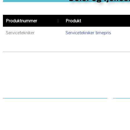
Produktnummer
Produkt
Servicetekniker
Servicetekniker timepris
Kundesenter
Kun
Reklam
Om Printerdeler.no
Printe
Generelt / handelsvilkår text
Tekni
Priser hjemmeside