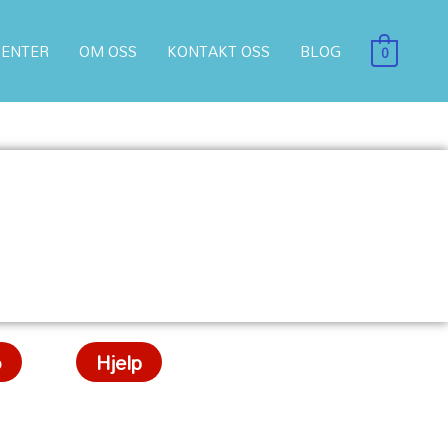
ENTER
OM OSS
KONTAKT OSS
BLOG
0
o
Hjelp