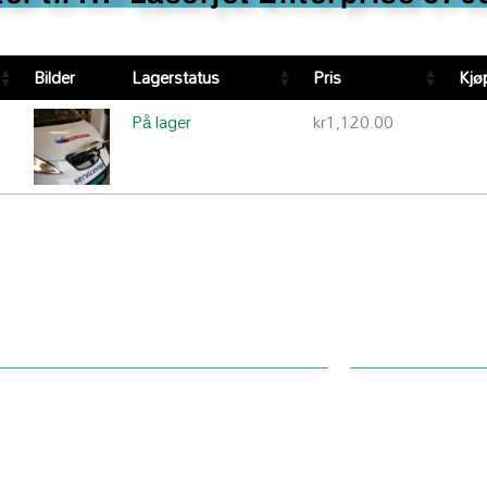
Bilder
Lagerstatus
Pris
Kjø
På lager
kr
1,120.00
desenter
Informasjo
asjon / klage / feil
Kontakt oss
r Norge ansvarlig for feil
Supportsenter
sk
Fjernsupport